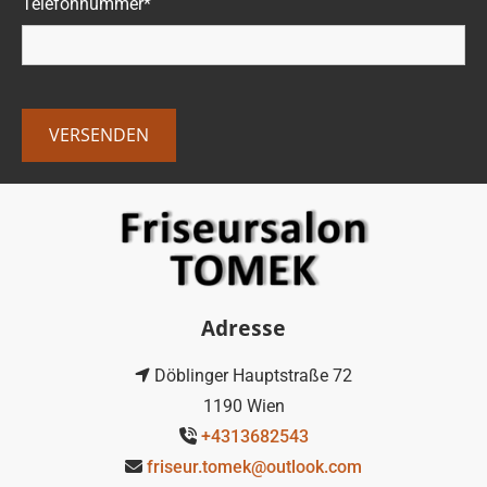
Telefonnummer*
Adresse
Döblinger Hauptstraße 72

1190 Wien
+4313682543

friseur.tomek@outlook.com
